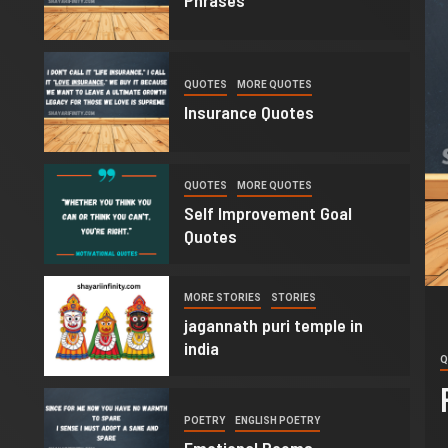
Phrases
2
QUOTES
MORE QUOTES
Insurance Quotes
3
QUOTES
MORE QUOTES
Self Improvement Goal
Quotes
4
MORE STORIES
STORIES
jagannath puri temple in
india
ORE QUOTES
Q
 Quotes
5
POETRY
ENGLISH POETRY