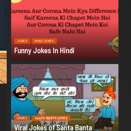
JOKES
HINDI JOKES
Funny Jokes In Hindi
QUOTES
MORE QUOTES
Insurance Quotes
JOKES
SANTA-BANTA JOKES
Viral Jokes of Santa Banta