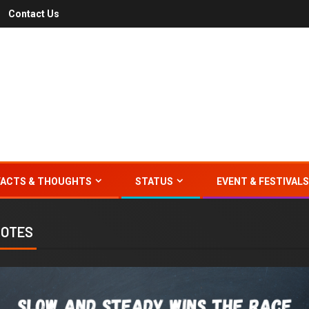
Contact Us
FACTS & THOUGHTS
STATUS
EVENT & FESTIVALS
UOTES