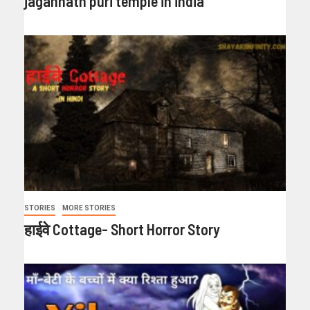
jagannath puri temple in india
STORIES
MORE STORIES
हाईवे Cottage- Short Horror Story