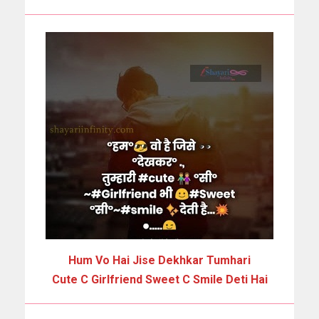
Hum Vo Hai Jise Dekhkar Tumhari
Cute C Girlfriend Sweet C Smile Deti Hai