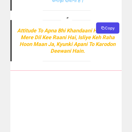
करोड़ो दीवानी हैं।
Copy
Attitude To Apna Bhi Khandaani Hai,Aur Tu
Mere Dil Kee Raani Hai, Isliye Keh Raha
Hoon Maan Ja, Kyunki Apani To Karodon
Deewani Hain.