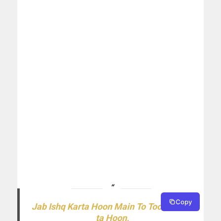
Copy
Jab Ishq Karta Hoon Main To Toot Kar Kar
ta Hoon,