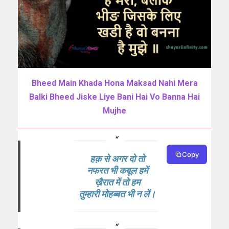
Bheed Main Khada Hona Maksad Nahi Mera
Balki Bheed Jiske Liye Bani Hai Vo Banna Hai
Mujhe
Copy
हक़ से अगर दो तो
नफरत भी कबूल हमें
ख़ैरात में तो हम
तुम्हारी मोहब्बत भी न लें।