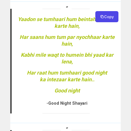
Copy
Yaadon se tumhaari hum beintahaa pyaar
karte hain,
Har saans hum tum par nyochhaar karte
hain,
Kabhi mile waqt to humein bhi yaad kar
lena,
Har raat hum tumhaari good night
ka intezaar karte hain..
Good night
-Good Night Shayari