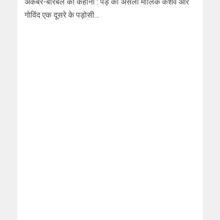
अकबर-बीरबल की कहानी : पेड़ का असली मालिक केशव और
गोविंद एक दूसरे के पड़ोसी…